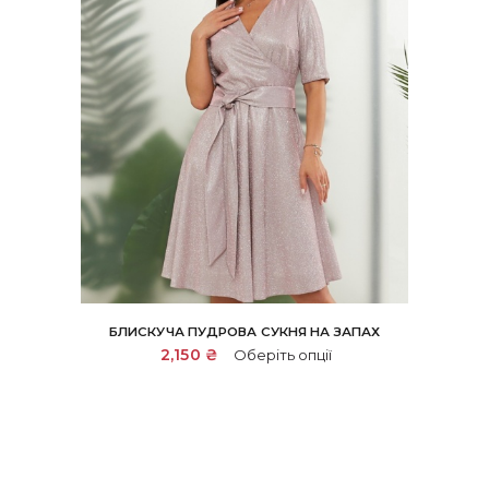
БЛИСКУЧА ПУДРОВА СУКНЯ НА ЗАПАХ
Цей
2,150
₴
Оберіть опції
товар
має
кілька
варіантів.
Параметри
можна