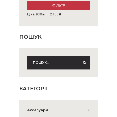
Мінімальна
Найбільша
ФІЛЬТР
ціна
ціна
Ціна:
930 ₴
—
2,150 ₴
ПОШУК
КАТЕГОРІЇ
Аксесуари