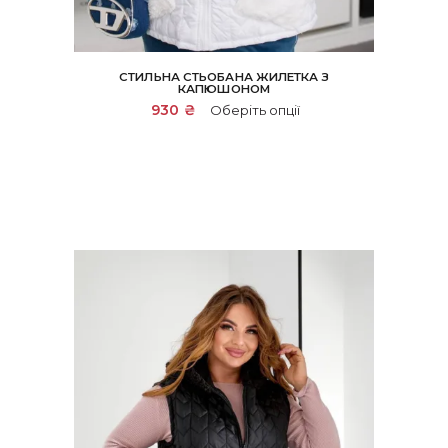
СТИЛЬНА СТЬОБАНА ЖИЛЕТКА З
КАПЮШОНОМ
Цей
930
₴
Оберіть опції
товар
має
кілька
варіантів.
Параметри
можна
вибрати
на
сторінці
товару