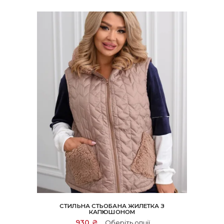
СТИЛЬНА СТЬОБАНА ЖИЛЕТКА З
КАПЮШОНОМ
Цей
930
₴
Оберіть опції