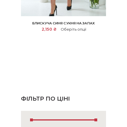
БЛИСКУЧА СИНЯ СУКНЯ НА ЗАПАХ
Цей
2,150
₴
Оберіть опції
товар
має
кілька
варіантів.
Параметри
можна
вибрати
на
сторінці
товару
ФІЛЬТР ПО ЦІНІ