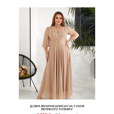
можна
вибрати
на
сторінці
товару
ДОВГА ВЕЧІРНЯ БЛИСКУЧА СУКНЯ
ВЕЛИКОГО РОЗМІРУ
Цей