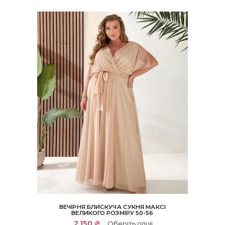
ВЕЧІРНЯ БЛИСКУЧА СУКНЯ МАКСІ
ВЕЛИКОГО РОЗМІРУ 50-56
Цей
2,150
₴
Оберіть опції