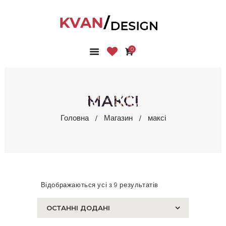
0
ГОЛОВНА
КОЛЕКЦІЇ
МАГАЗИН
МАКСІ
ПРО НАС
Головна
Магазин
максі
БЛОГ
КОНТАКТИ
КАБІНЕТ
Відображаються усі з 9 результатів
Сортовано
за
останнім