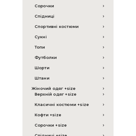
Сорочки
Спідниці
Спортивні костюми
Сукні
Топи
Футболки
Шорти
Штани
Жіночий одяг +size
Верхній одяг +size
Класичні костюми +size
Кофти +size
Сорочки +size
Спідниці +size