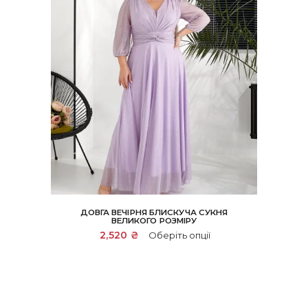
ДОВГА ВЕЧІРНЯ БЛИСКУЧА СУКНЯ
ВЕЛИКОГО РОЗМІРУ
Цей
2,520
₴
Оберіть опції
товар
має
кілька
варіантів.
Параметри