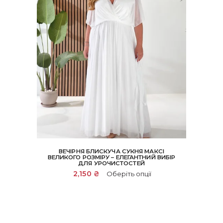
ВЕЧІРНЯ БЛИСКУЧА СУКНЯ МАКСІ
ВЕЛИКОГО РОЗМІРУ – ЕЛЕГАНТНИЙ ВИБІР
ДЛЯ УРОЧИСТОСТЕЙ
Цей
2,150
₴
Оберіть опції
товар
має
кілька
варіантів.
Параметри