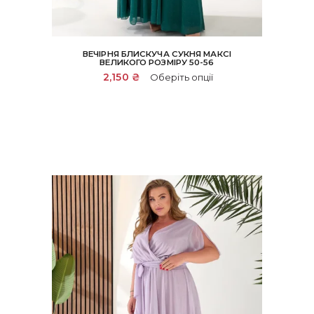
ВЕЧІРНЯ БЛИСКУЧА СУКНЯ МАКСІ
ВЕЛИКОГО РОЗМІРУ 50-56
Цей
2,150
₴
Оберіть опції
товар
має
кілька
варіантів.
Параметри
можна
вибрати
на
сторінці
товару