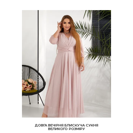
можна
вибрати
на
сторінці
товару
ДОВГА ВЕЧІРНЯ БЛИСКУЧА СУКНЯ
ВЕЛИКОГО РОЗМІРУ