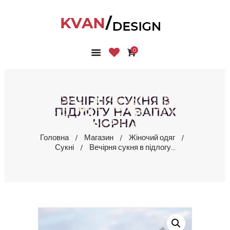
0
ГОЛОВНА
КОЛЕКЦІЇ
МАГАЗИН
ВЕЧІРНЯ СУКНЯ В
ПРО НАС
ПІДЛОГУ НА ЗАПАХ
ЧОРНА
БЛОГ
КОНТАКТИ
Головна
Магазин
Жіночий одяг
Сукні
Вечірня сукня в підлогу...
КАБІНЕТ