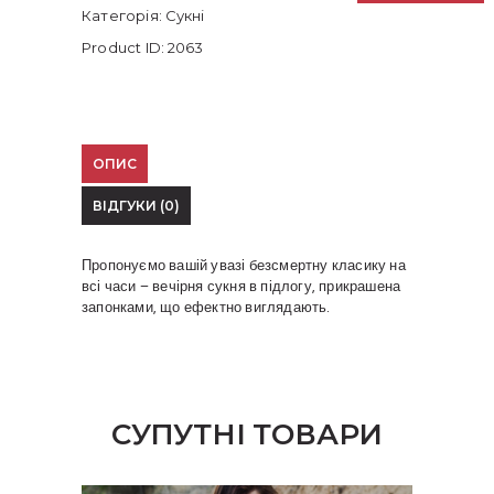
кількість
Категорія:
Сукні
Product ID:
2063
ОПИС
ВІДГУКИ (0)
Пропонуємо вашій увазі безсмертну класику на
всі часи – вечірня сукня в підлогу, прикрашена
запонками, що ефектно виглядають.
СУПУТНІ ТОВАРИ