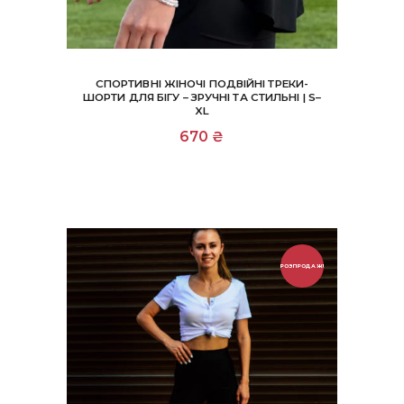
СПОРТИВНІ ЖІНОЧІ ПОДВІЙНІ ТРЕКИ-
ШОРТИ ДЛЯ БІГУ – ЗРУЧНІ ТА СТИЛЬНІ | S–
XL
Цей
670
₴
товар
має
кілька
варіантів.
Параметри
можна
вибрати
на
РОЗПРОДАЖ!
сторінці
товару