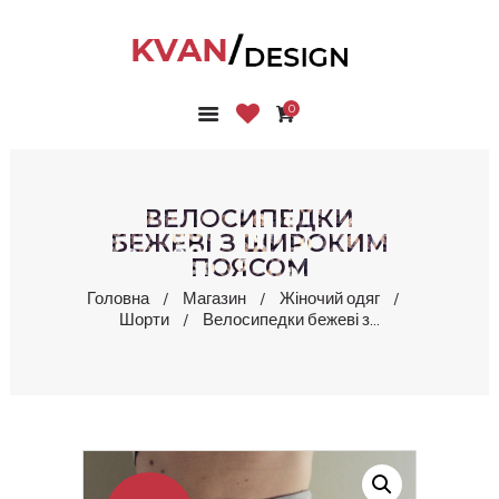
0
ГОЛОВНА
КОЛЕКЦІЇ
МАГАЗИН
ВЕЛОСИПЕДКИ
ПРО НАС
БЕЖЕВІ З ШИРОКИМ
ПОЯСОМ
БЛОГ
КОНТАКТИ
Головна
Магазин
Жіночий одяг
Шорти
Велосипедки бежеві з...
КАБІНЕТ