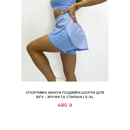
СПОРТИВНІ ЖІНОЧІ ПОДВІЙНІ ШОРТИ ДЛЯ
БІГУ – ЗРУЧНІ ТА СТИЛЬНІ | S–XL
Цей
480
₴
товар
має
кілька
варіантів.
Параметри