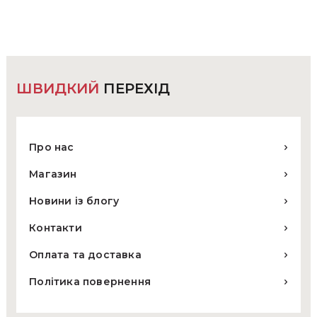
можна
вибрати
на
сторінці
товару
ШВИДКИЙ
ПЕРЕХІД
Про нас
Магазин
Новини із блогу
Контакти
Оплата та доставка
Політика повернення