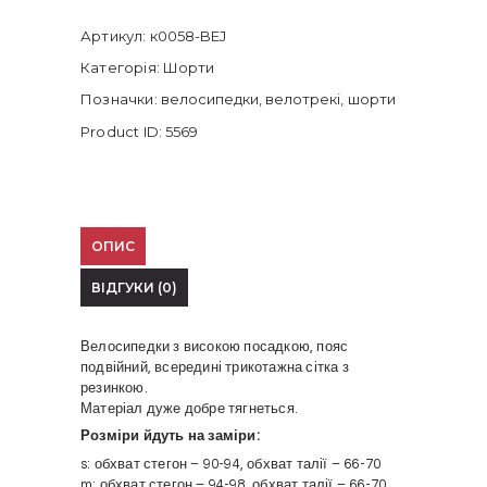
Артикул:
к0058-BEJ
Категорія:
Шорти
Позначки:
велосипедки
,
велотрекі
,
шорти
Product ID:
5569
ОПИС
ВІДГУКИ (0)
Велосипедки з високою посадкою, пояс
подвійний, всередині трикотажна сітка з
резинкою.
Матеріал дуже добре тягнеться.
Розміри йдуть на заміри:
s: обхват стегон – 90-94, обхват талії – 66-70
m: обхват стегон – 94-98, обхват талії – 66-70