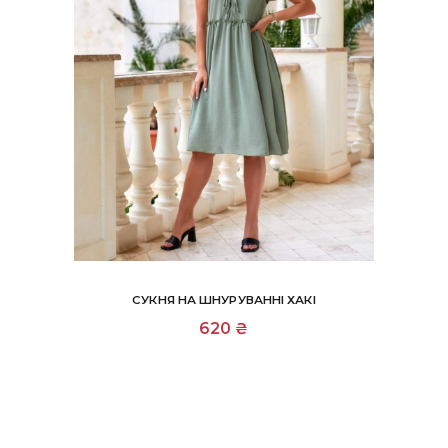
СУКНЯ НА ШНУРУВАННІ ХАКІ
Цей
620
₴
товар
має
кілька
варіантів.
Параметри
можна