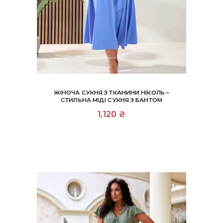
ЖІНОЧА СУКНЯ З ТКАНИНИ НІКОЛЬ –
СТИЛЬНА МІДІ СУКНЯ З БАНТОМ
Цей
1,120
₴
товар
має
кілька
варіантів.
Параметри
можна
вибрати
на
сторінці
товару