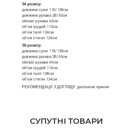
54 розмір:
довжина сукні 118/138см
довжина рукава 28/30см
обхват рукава 42см
об’єм грудей 110см
об’єм талії 104см
об’єм стегон 124см
56 розмір:
довжина сукні 118/138см
довжина рукава 28/30см
обхват рукава 44см
об’єм грудей 114см
об’єм талії 108см
об’єм стегон 134см
РЕКОМЕНДАЦІЇ З ДОГЛЯДУ: делікатне прання
СУПУТНІ ТОВАРИ