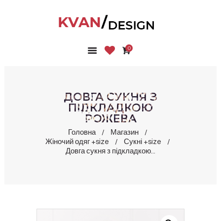
0
ГОЛОВНА
КОЛЕКЦІЇ
МАГАЗИН
ДОВГА СУКНЯ З
ПРО НАС
ПІДКЛАДКОЮ
РОЖЕВА
БЛОГ
КОНТАКТИ
Головна
Магазин
Жіночий одяг +size
Сукні +size
КАБІНЕТ
Довга сукня з підкладкою...