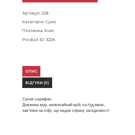
Артикул:
228
Категорія:
Сукні
Позначка:
kvan
Product ID:
3226
ОПИС
ВІДГУКИ (0)
Сукня-сарафан
Довжина міді, незвичайний крій, на ґудзиках,
зав’язка на ліфі, що надає образу загадковості