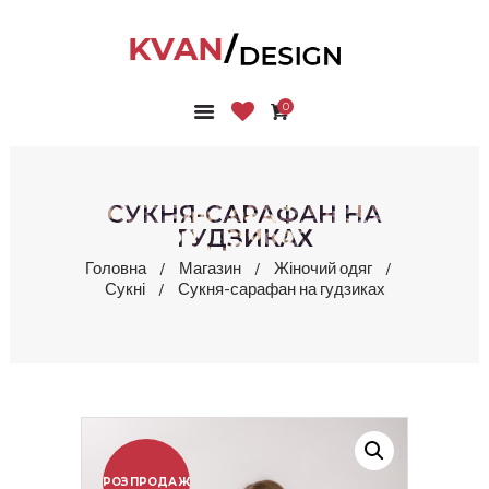
0
ГОЛОВНА
КОЛЕКЦІЇ
МАГАЗИН
СУКНЯ-САРАФАН НА
ПРО НАС
ГУДЗИКАХ
БЛОГ
Головна
Магазин
Жіночий одяг
Сукні
Сукня-сарафан на гудзиках
КОНТАКТИ
КАБІНЕТ
РОЗПРОДАЖ