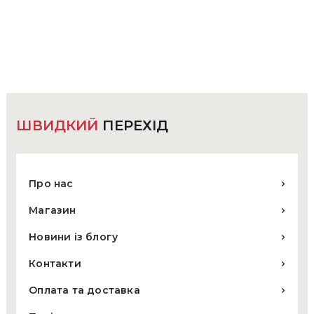
варіантів.
Параметри
можна
вибрати
на
сторінці
товару
ШВИДКИЙ
ПЕРЕХІД
Про нас
Магазин
Новини із блогу
Контакти
Оплата та доставка