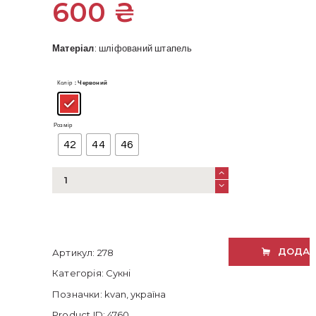
600
₴
Матеріал
: шліфований штапель
Колір
: Червоний
Розмір
42
44
46
Сукня
з
розрізами
червона
кількість
ДОДАТ
Артикул:
278
Категорія:
Сукні
Позначки:
kvan
,
україна
Product ID:
4760