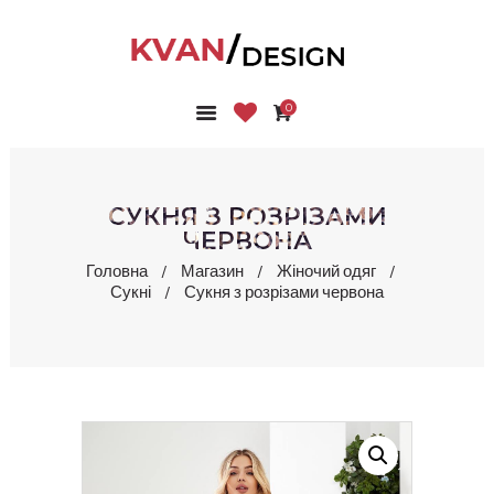
0
ГОЛОВНА
КОЛЕКЦІЇ
МАГАЗИН
СУКНЯ З РОЗРІЗАМИ
ПРО НАС
ЧЕРВОНА
БЛОГ
Головна
Магазин
Жіночий одяг
Сукні
Сукня з розрізами червона
КОНТАКТИ
КАБІНЕТ