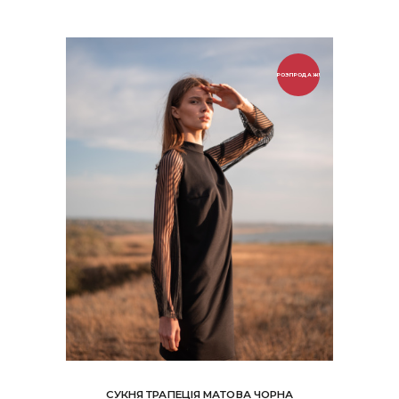
можна
вибрати
на
сторінці
РОЗПРОДАЖ!
товару
СУКНЯ ТРАПЕЦІЯ МАТОВА ЧОРНА