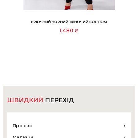
БРЮЧНИЙ ЧОРНИЙ ЖІНОЧИЙ КОСТЮМ
Цей
1,480
₴
товар
має
кілька
варіантів.
Параметри
можна
вибрати
на
сторінці
товару
ШВИДКИЙ
ПЕРЕХІД
Про нас
Магазин