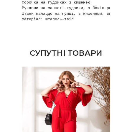
Сорочка на гудзиках з кишенею

Рукавши на манжеті гудзики, з боків розрізи, мо
Штани палаццо на гумці, з кишенями, висока поса
Матеріал: штапель-твіл
СУПУТНІ ТОВАРИ