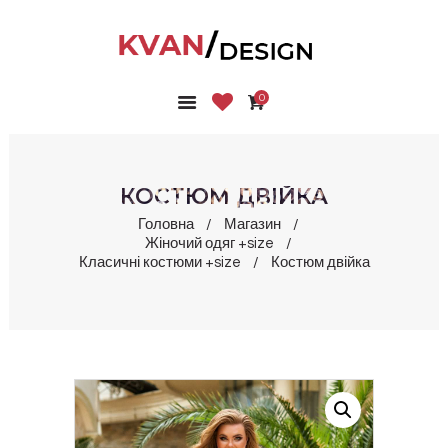
0
ГОЛОВНА
КОЛЕКЦІЇ
МАГАЗИН
КОСТЮМ ДВІЙКА
ПРО НАС
Головна
Магазин
БЛОГ
Жіночий одяг +size
Класичні костюми +size
Костюм двійка
КОНТАКТИ
КАБІНЕТ