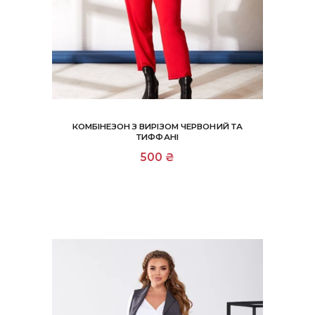
КОМБІНЕЗОН З ВИРІЗОМ ЧЕРВОНИЙ ТА
ТИФФАНІ
Цей
500
₴
товар
має
кілька
варіантів.
Параметри
можна
вибрати
на
сторінці
товару