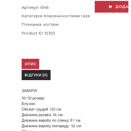
ДОДАТ
Артикул:
I046
Категорія:
Класичні костюми +size
Позначка:
костюм
Product ID:
10353
ОПИС
ВІДГУКИ (0)
ЗАМІРИ:
50-52 розмір
Блузон:
Обхват грудей 120 см
Довжина рукава: 34 см
Довжина виробу по спинці: 81 см
Довжина виробу попереду: 52 см