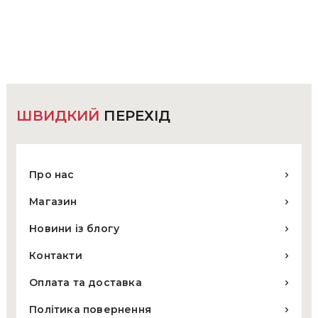
варіантів.
Параметри
можна
вибрати
на
сторінці
товару
ШВИДКИЙ
ПЕРЕХІД
Про нас
Магазин
Новини із блогу
Контакти
Оплата та доставка
Політика повернення