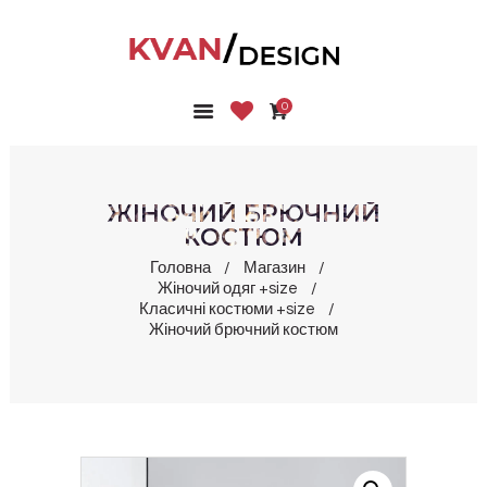
0
ГОЛОВНА
КОЛЕКЦІЇ
МАГАЗИН
ЖІНОЧИЙ БРЮЧНИЙ
ПРО НАС
КОСТЮМ
БЛОГ
Головна
Магазин
Жіночий одяг +size
КОНТАКТИ
Класичні костюми +size
КАБІНЕТ
Жіночий брючний костюм