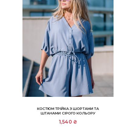
товару
КОСТЮМ ТРІЙКА З ШОРТАМИ ТА
ШТАНАМИ СІРОГО КОЛЬОРУ
Цей
1,540
₴
товар
має
кілька