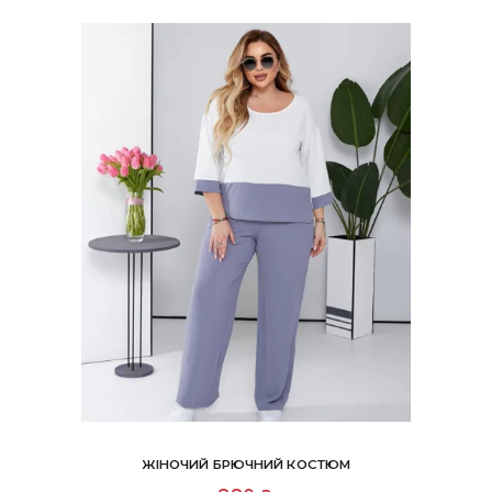
вибрати
на
сторінці
товару
ЖІНОЧИЙ БРЮЧНИЙ КОСТЮМ
Цей