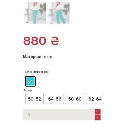
880
₴
Матеріал:
креп.
Колір
: Бірюзовий
Розмір
50-52
54-56
58-60
62-64
Жіночий
брючний
костюм
кількість