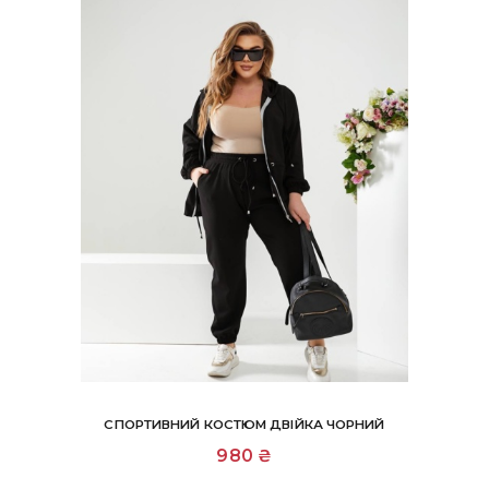
сторінці
товару
СПОРТИВНИЙ КОСТЮМ ДВІЙКА ЧОРНИЙ
Цей
980
₴
товар
має