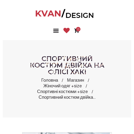
0
ГОЛОВНА
КОЛЕКЦІЇ
МАГАЗИН
СПОРТИВНИЙ
ПРО НАС
КОСТЮМ ДВІЙКА НА
ФЛІСІ ХАКІ
БЛОГ
КОНТАКТИ
Головна
Магазин
Жіночий одяг +size
КАБІНЕТ
Спортивні костюми +size
Спортивний костюм двійка...