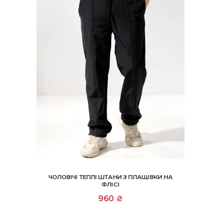
ЧОЛОВІЧІ ТЕПЛІ ШТАНИ З ПЛАЩІВКИ НА
ФЛІСІ
Цей
960
₴
товар
має