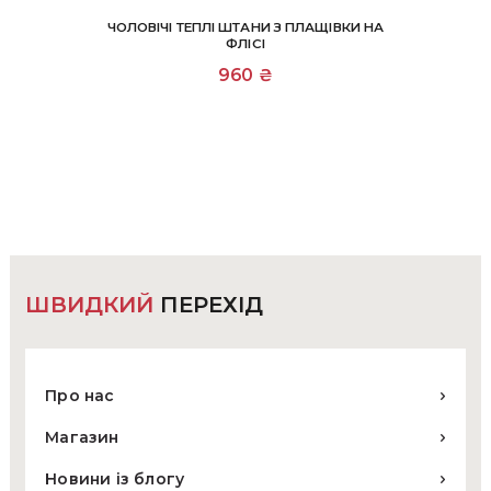
ЧОЛОВІЧІ ТЕПЛІ ШТАНИ З ПЛАЩІВКИ НА
ФЛІСІ
Цей
960
₴
товар
має
кілька
варіантів.
Параметри
можна
вибрати
на
сторінці
товару
ШВИДКИЙ
ПЕРЕХІД
Про нас
Магазин
Новини із блогу