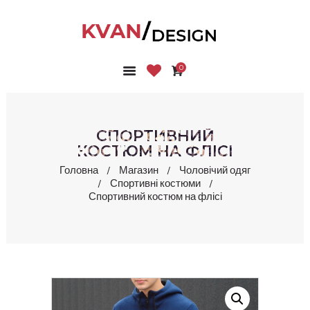
0
ГОЛОВНА
КОЛЕКЦІЇ
МАГАЗИН
СПОРТИВНИЙ
ПРО НАС
КОСТЮМ НА ФЛІСІ
БЛОГ
Головна
Магазин
Чоловічий одяг
Спортивні костюми
КОНТАКТИ
Спортивний костюм на флісі
КАБІНЕТ