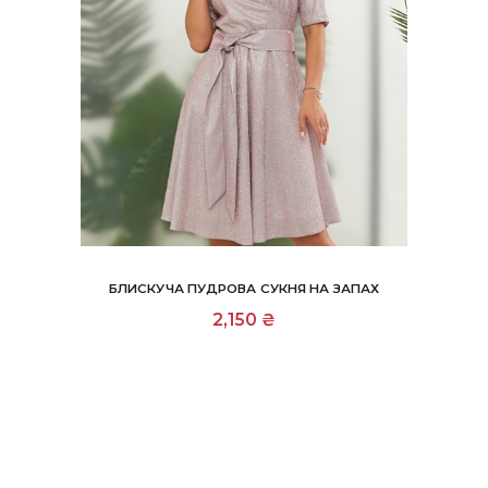
БЛИСКУЧА ПУДРОВА СУКНЯ НА ЗАПАХ
Цей
2,150
₴
товар
має
кілька
варіантів.
Параметри
можна
вибрати
на