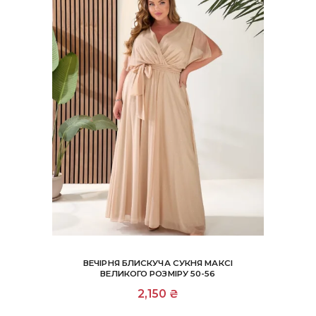
ВЕЧІРНЯ БЛИСКУЧА СУКНЯ МАКСІ
ВЕЛИКОГО РОЗМІРУ 50-56
Цей
2,150
₴
товар
має