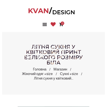
0
ГОЛОВНА
КОЛЕКЦІЇ
МАГАЗИН
ЛІТНЯ СУКНЯ У
ПРО НАС
КВІТКОВИЙ ПРИНТ
ВЕЛИКОГО РОЗМІРУ
БЛОГ
БІЛА
КОНТАКТИ
Головна
Магазин
КАБІНЕТ
Жіночий одяг +size
Сукні +size
Літня сукня у квітковий...