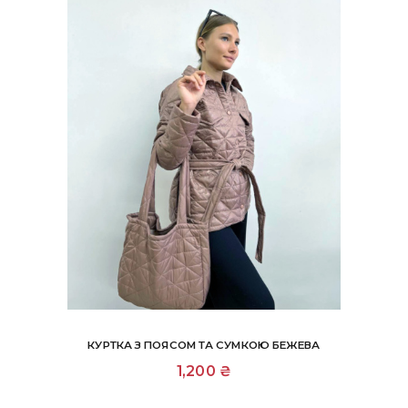
КУРТКА З ПОЯСОМ ТА СУМКОЮ БЕЖЕВА
Цей
1,200
₴
товар
має