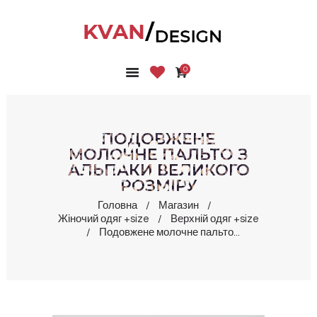
0
ГОЛОВНА
КОЛЕКЦІЇ
МАГАЗИН
ПОДОВЖЕНЕ
ПРО НАС
МОЛОЧНЕ ПАЛЬТО З
АЛЬПАКИ ВЕЛИКОГО
БЛОГ
РОЗМІРУ
КОНТАКТИ
Головна
Магазин
КАБІНЕТ
Жіночий одяг +size
Верхній одяг +size
Подовжене молочне пальто...