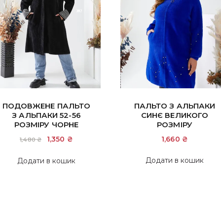
Ж!
ПОДОВЖЕНЕ ПАЛЬТО
ПАЛЬТО З АЛЬПАКИ
З АЛЬПАКИ 52-56
СИНЄ ВЕЛИКОГО
РОЗМІРУ ЧОРНЕ
РОЗМІРУ
Оригінальна
1,350
₴
Поточна
1,660
₴
1,480
₴
ціна:
ціна:
1,480 ₴.
1,350 ₴.
Додати в кошик
Додати в кошик