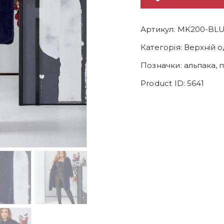
Артикул:
MK200-BL
Категорія:
Верхній о
Позначки:
альпака
,
п
Product ID:
5641