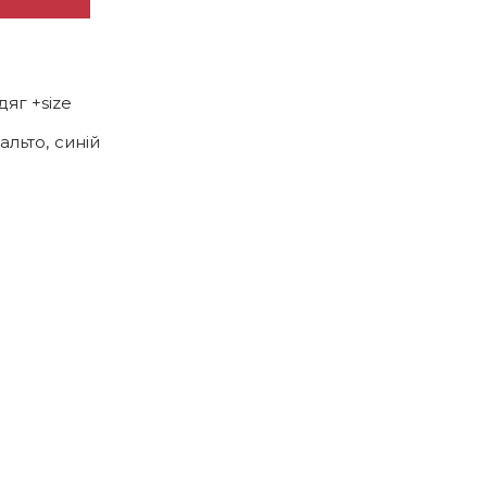
U
дяг +size
альто
,
синій