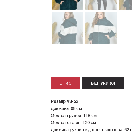
ОПИС
ВІДГУКИ (0)
Розмір 48-52
Довжина: 68 см
Обхват грудей: 118 см
Обхват стегон: 120 см
Довжина рукава від плечового шва: 62 