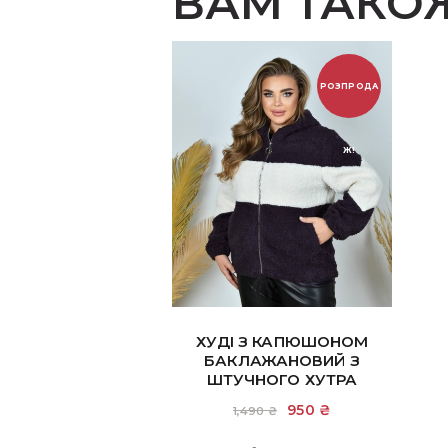
ВАМ ТАКО
РОЗПРОДА
Ж!
ХУДІ З КАПЮШОНОМ
БАКЛАЖАНОВИЙ З
ШТУЧНОГО ХУТРА
Оригінальна
950
₴
Поточна
1,490
₴
ціна:
ціна:
1,490 ₴.
950 ₴.
Цей