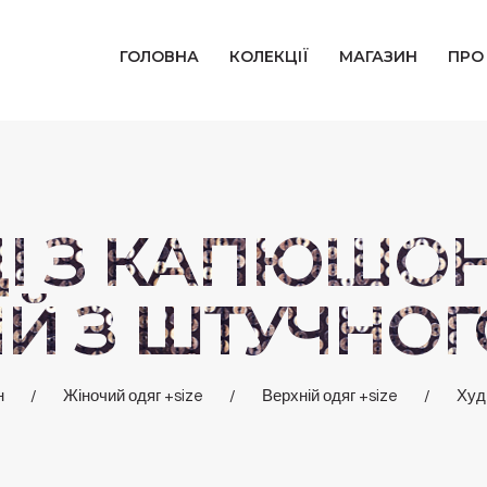
ГОЛОВНА
ГОЛОВНА
КОЛЕКЦІЇ
МАГАЗИН
ПРО
КОЛЕКЦІЇ
МАГАЗИН
ПРО НАС
ДІ З КАПЮШО
БЛОГ
Й З ШТУЧНОГ
КОНТАКТИ
н
Жіночий одяг +size
Верхній одяг +size
Худ
КАБІНЕТ