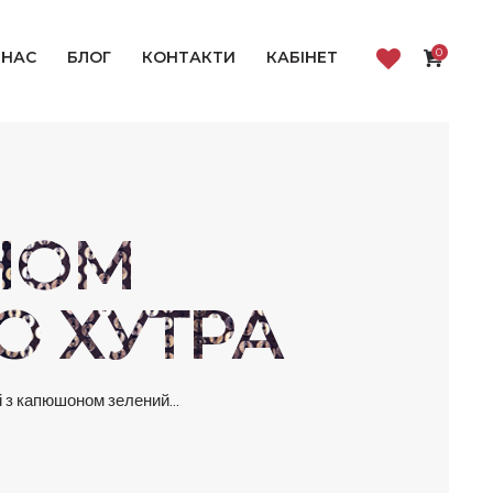
0
 НАС
БЛОГ
КОНТАКТИ
КАБІНЕТ
НОМ
О ХУТРА
і з капюшоном зелений...