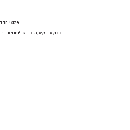
N
дяг +size
,
зелений
,
кофта
,
худі
,
хутро