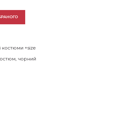
БРАНОГО
 костюми +size
костюм
,
чорний