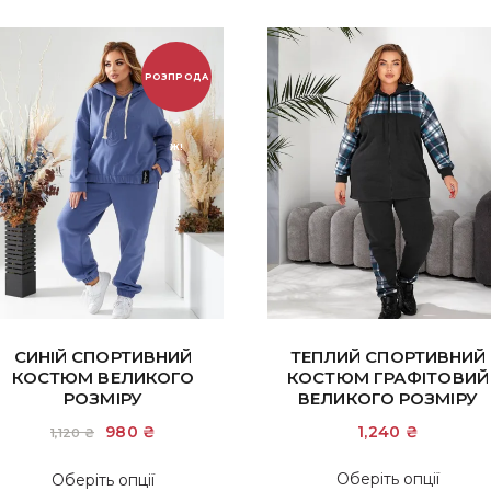
РОЗПРОДА
Ж!
СИНІЙ СПОРТИВНИЙ
ТЕПЛИЙ СПОРТИВНИЙ
КОСТЮМ ВЕЛИКОГО
КОСТЮМ ГРАФІТОВИЙ
РОЗМІРУ
ВЕЛИКОГО РОЗМІРУ
Оригінальна
980
₴
Поточна
1,240
₴
1,120
₴
ціна:
ціна:
1,120 ₴.
980 ₴.
Цей
Цей
Оберіть опції
Оберіть опції