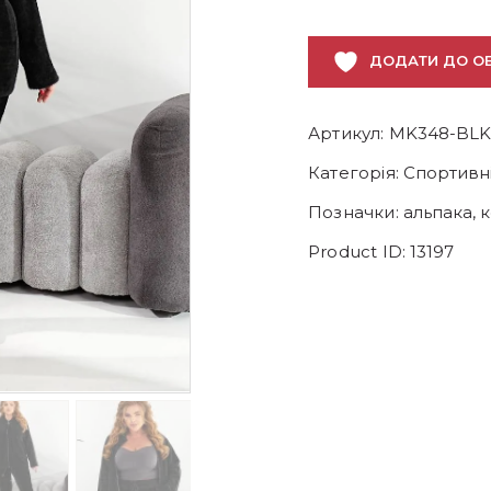
ДОДАТИ ДО О
Артикул:
MK348-BLK
Категорія:
Спортивні
Позначки:
альпака
,
Product ID:
13197