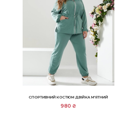
СПОРТИВНИЙ КОСТЮМ ДВІЙКА М’ЯТНИЙ
Цей
980
₴
товар
має
кілька
варіантів.
Параметри