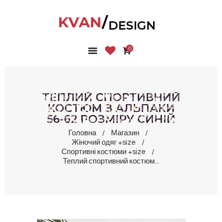
0
ГОЛОВНА
КОЛЕКЦІЇ
МАГАЗИН
ТЕПЛИЙ СПОРТИВНИЙ
ПРО НАС
КОСТЮМ З АЛЬПАКИ
56-62 РОЗМІРУ СИНІЙ
БЛОГ
КОНТАКТИ
Головна
Магазин
Жіночий одяг +size
КАБІНЕТ
Спортивні костюми +size
Теплий спортивний костюм...