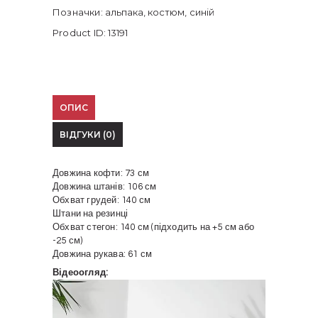
Позначки:
альпака
,
костюм
,
синій
Product ID:
13191
ОПИС
ВІДГУКИ (0)
Довжина кофти: 73 см
Довжина штанів: 106 см
Обхват грудей: 140 см
Штани на резинці
Обхват стегон: 140 см (підходить на +5 см або
-25 см)
Довжина рукава: 61 см
Відеоогляд:
Відеопрогравач