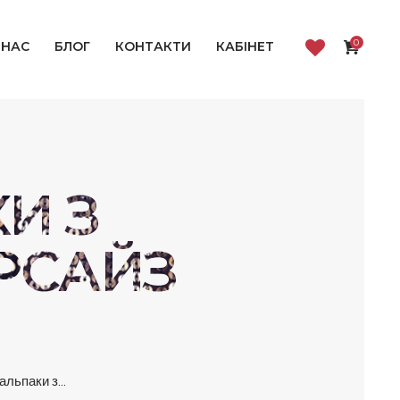
0
 НАС
БЛОГ
КОНТАКТИ
КАБІНЕТ
И З
РСАЙЗ
альпаки з...