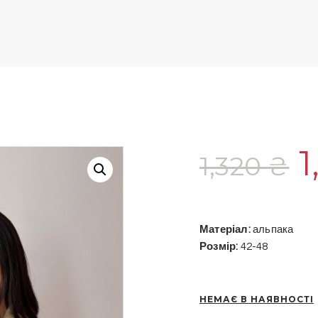
1
1,320
₴
ц
1
Матеріал:
альпака
Розмір:
42-48
НЕМАЄ В НАЯВНОСТІ