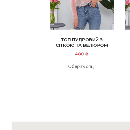
ТОП ПУДРОВИЙ З
СІТКОЮ ТА ВЕЛЮРОМ
480
₴
Цей
Оберіть опції
товар
має
кілька
варіантів.
Параметри
можна
вибрати
на
сторінці