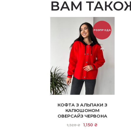
ВАМ ТАКО
РОЗПРОДА
Ж!
КОФТА З АЛЬПАКИ З
КАПЮШОНОМ
ОВЕРСАЙЗ ЧЕРВОНА
Оригінальна
1,150
₴
Поточна
1,320
₴
ціна:
ціна: