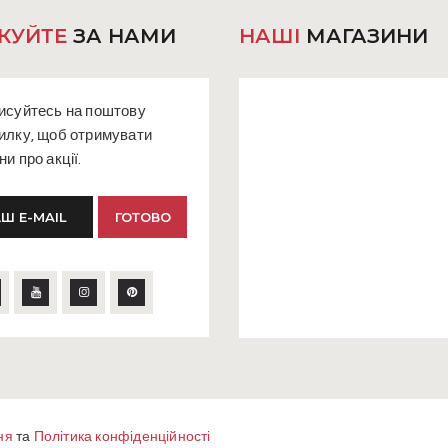
товару
КУЙТЕ
ЗА НАМИ
НАШІ
МАГАЗИНИ
исуйтесь на поштову
илку, щоб отримувати
ни про акції.
ня
та
Політика конфіденційності