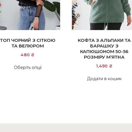
ТОП ЧОРНИЙ З СІТКОЮ
КОФТА З АЛЬПАКИ ТА
ТА ВЕЛЮРОМ
БАРАШКУ З
КАПЮШОНОМ 50-56
480
₴
РОЗМІРУ М’ЯТНА
Цей
1,490
₴
Оберіть опції
товар
Додати в кошик
має
кілька
варіантів.
Параметри
можна
вибрати
на
сторінці