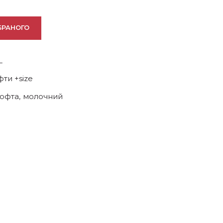
БРАНОГО
L
ти +size
кофта
,
молочний