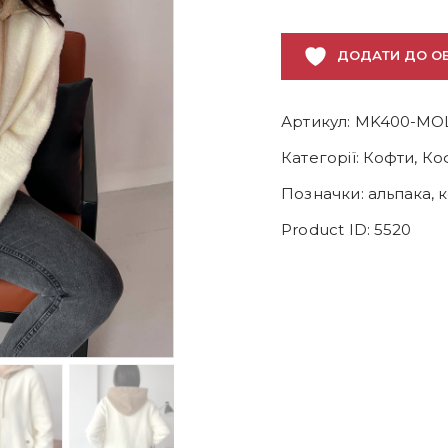
ДОДАТИ ДО О
Артикул:
MK400-MO
Категорії:
Кофти
,
Коф
Позначки:
альпака
,
Product ID:
5520