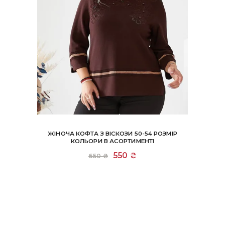
ЖІНОЧА КОФТА З ВІСКОЗИ 50-54 РОЗМІР
КОЛЬОРИ В АСОРТИМЕНТІ
Цей
Оригінальна
550
₴
Поточна
650
₴
товар
ціна:
ціна:
має
650 ₴.
550 ₴.
кілька
варіантів.
Параметри
можна
вибрати