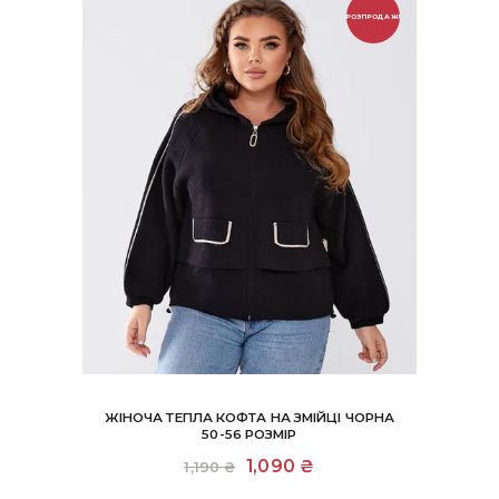
РОЗПРОДАЖ!
ЖІНОЧА ТЕПЛА КОФТА НА ЗМІЙЦІ ЧОРНА
50-56 РОЗМІР
Оригінальна
1,090
₴
Поточна
1,190
₴
ціна:
ціна: