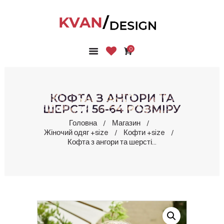
0
ГОЛОВНА
КОЛЕКЦІЇ
МАГАЗИН
КОФТА З АНГОРИ ТА
ПРО НАС
ШЕРСТІ 56-64 РОЗМІРУ
БЛОГ
Головна
Магазин
Жіночий одяг +size
Кофти +size
КОНТАКТИ
Кофта з ангори та шерсті...
КАБІНЕТ