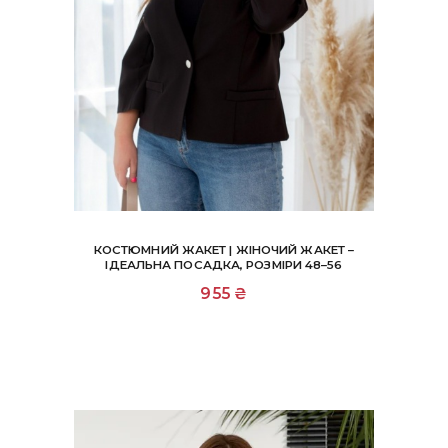
КОСТЮМНИЙ ЖАКЕТ | ЖІНОЧИЙ ЖАКЕТ –
ІДЕАЛЬНА ПОСАДКА, РОЗМІРИ 48–56
Цей
955
₴
товар
має
кілька
варіантів.
Параметри
можна
вибрати
на