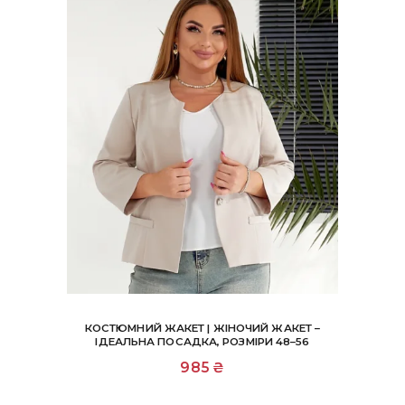
сторінці
товару
КОСТЮМНИЙ ЖАКЕТ | ЖІНОЧИЙ ЖАКЕТ –
ІДЕАЛЬНА ПОСАДКА, РОЗМІРИ 48–56
Цей
985
₴
товар
має