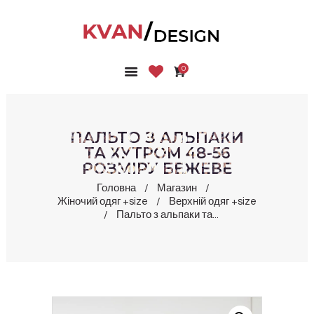
0
ГОЛОВНА
КОЛЕКЦІЇ
МАГАЗИН
ПАЛЬТО З АЛЬПАКИ
ПРО НАС
ТА ХУТРОМ 48-56
РОЗМІРУ БЕЖЕВЕ
БЛОГ
КОНТАКТИ
Головна
Магазин
Жіночий одяг +size
Верхній одяг +size
КАБІНЕТ
Пальто з альпаки та...