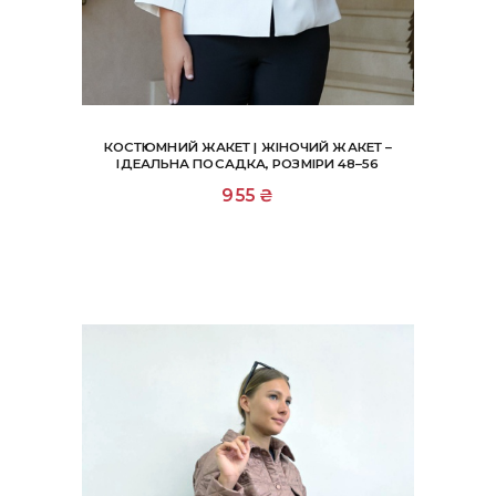
КОСТЮМНИЙ ЖАКЕТ | ЖІНОЧИЙ ЖАКЕТ –
ІДЕАЛЬНА ПОСАДКА, РОЗМІРИ 48–56
Цей
955
₴
товар
має
кілька
варіантів.
Параметри
можна
вибрати
на
сторінці
товару