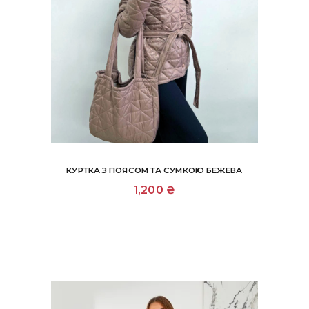
КУРТКА З ПОЯСОМ ТА СУМКОЮ БЕЖЕВА
Цей
1,200
₴
товар
має
кілька
варіантів.
Параметри
можна
вибрати
на
сторінці