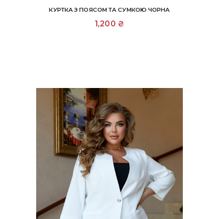
КУРТКА З ПОЯСОМ ТА СУМКОЮ ЧОРНА
Цей
1,200
₴
товар
має
кілька
варіантів.
Параметри
можна
вибрати
на
сторінці
товару