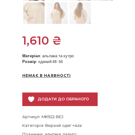
1,610
₴
Матеріал
: альпака та хутро
Розмір
: єдиний 48-56
НЕМАЄ В НАЯВНОСТІ
ДОДАТИ ДО ОБРАНОГО
Артикул:
MK922-BEJ
Категорія:
Верхній одяг +size
Позначки:
альпака
,
пальто