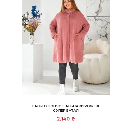
товару
ПАЛЬТО ПОНЧО З АЛЬПАКИ РОЖЕВЕ
СУПЕР БАТАЛ
2,140
₴