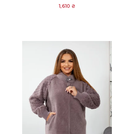
1,610
₴