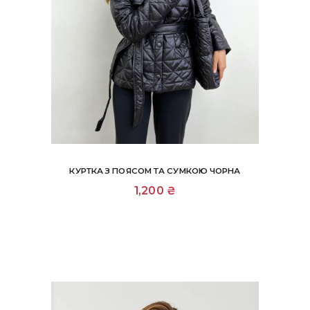
КУРТКА З ПОЯСОМ ТА СУМКОЮ ЧОРНА
Цей
1,200
₴
товар
має
кілька
варіантів.
Параметри
можна
вибрати
на
сторінці