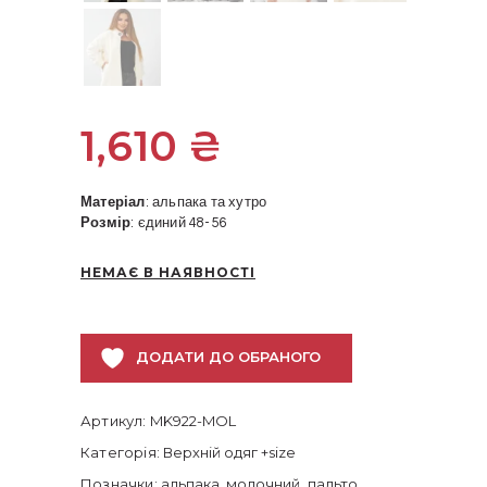
1,610
₴
Матеріал
: альпака та хутро
Розмір
: єдиний 48-56
НЕМАЄ В НАЯВНОСТІ
ДОДАТИ ДО ОБРАНОГО
Артикул:
MK922-MOL
Категорія:
Верхній одяг +size
Позначки:
альпака
,
молочний
,
пальто