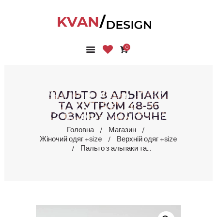
0
ГОЛОВНА
КОЛЕКЦІЇ
МАГАЗИН
ПАЛЬТО З АЛЬПАКИ
ПРО НАС
ТА ХУТРОМ 48-56
РОЗМІРУ МОЛОЧНЕ
БЛОГ
КОНТАКТИ
Головна
Магазин
Жіночий одяг +size
Верхній одяг +size
КАБІНЕТ
Пальто з альпаки та...