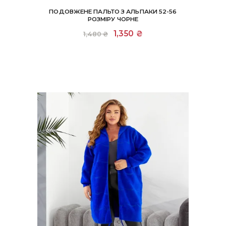
ПОДОВЖЕНЕ ПАЛЬТО З АЛЬПАКИ 52-56
РОЗМІРУ ЧОРНЕ
Оригінальна
1,350
₴
Поточна
1,480
₴
ціна:
ціна:
1,480 ₴.
1,350 ₴.