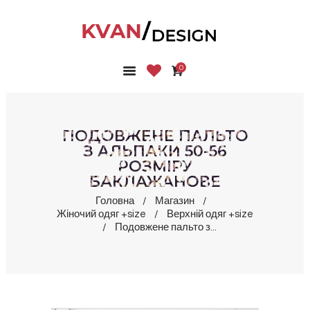
0
ГОЛОВНА
КОЛЕКЦІЇ
МАГАЗИН
ПОДОВЖЕНЕ ПАЛЬТО
ПРО НАС
З АЛЬПАКИ 50-56
РОЗМІРУ
БЛОГ
БАКЛАЖАНОВЕ
КОНТАКТИ
Головна
Магазин
КАБІНЕТ
Жіночий одяг +size
Верхній одяг +size
Подовжене пальто з...