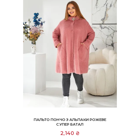
на
сторінці
товару
ПАЛЬТО ПОНЧО З АЛЬПАКИ РОЖЕВЕ
СУПЕР БАТАЛ
2,140
₴