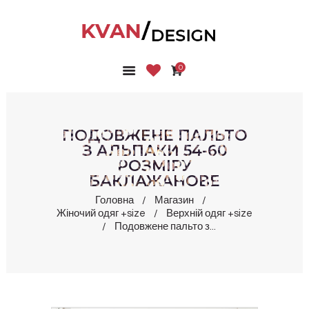
0
ГОЛОВНА
КОЛЕКЦІЇ
МАГАЗИН
ПОДОВЖЕНЕ ПАЛЬТО
ПРО НАС
З АЛЬПАКИ 54-60
РОЗМІРУ
БЛОГ
БАКЛАЖАНОВЕ
КОНТАКТИ
Головна
Магазин
КАБІНЕТ
Жіночий одяг +size
Верхній одяг +size
Подовжене пальто з...