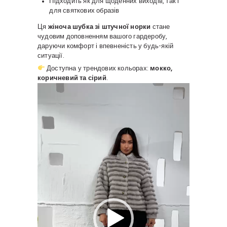
Підходить як для щоденних виходів, так і
для святкових образів
Ця
жіноча шубка зі штучної норки
стане
чудовим доповненням вашого гардеробу,
даруючи комфорт і впевненість у будь-якій
ситуації.
Доступна у трендових кольорах:
мокко,
коричневий та сірий
.
Відеопрогравач