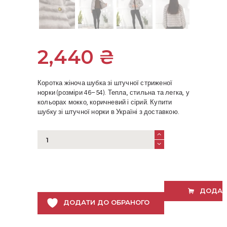
2,440
₴
Коротка жіноча шубка зі штучної стриженої
норки (розміри 46–54). Тепла, стильна та легка, у
кольорах мокко, коричневий і сірий. Купити
шубку зі штучної норки в Україні з доставкою.
Жіноча
коротка
шубка
зі
штучної
норки
ДОДАТ
46–
ДОДАТИ ДО ОБРАНОГО
54
|
Мокко,