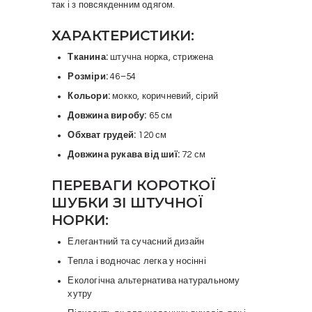
так і з повсякденним одягом.
ХАРАКТЕРИСТИКИ:
Тканина:
штучна норка, стрижена
Розміри:
46–54
Кольори:
мокко, коричневий, сірий
Довжина виробу:
65 см
Обхват грудей:
120 см
Довжина рукава від шиї:
72 см
ПЕРЕВАГИ КОРОТКОЇ
ШУБКИ ЗІ ШТУЧНОЇ
НОРКИ:
Елегантний та сучасний дизайн
Тепла і водночас легка у носінні
Екологічна альтернатива натуральному
хутру