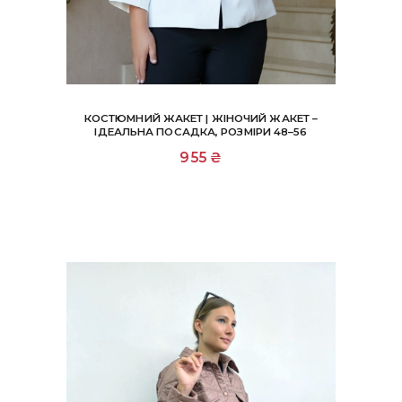
КОСТЮМНИЙ ЖАКЕТ | ЖІНОЧИЙ ЖАКЕТ –
ІДЕАЛЬНА ПОСАДКА, РОЗМІРИ 48–56
Цей
955
₴
товар
має
кілька
варіантів.
Параметри
можна
вибрати
на
сторінці
товару