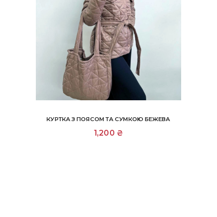
КУРТКА З ПОЯСОМ ТА СУМКОЮ БЕЖЕВА
Цей
1,200
₴
товар
має
кілька
варіантів.
Параметри
можна
вибрати
на
сторінці