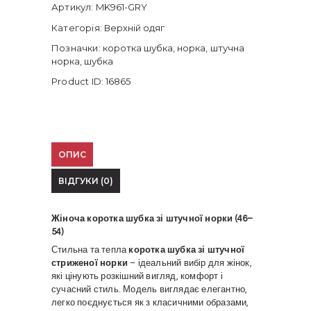
Коричнева,
Артикул:
MK961-GRY
Сіра
Категорія:
Верхній одяг
кількість
Позначки:
коротка шубка
,
норка
,
штучна
норка
,
шубка
Product ID:
16865
ОПИС
ВІДГУКИ (0)
Жіноча коротка шубка зі штучної норки (46–
54)
Стильна та тепла
коротка шубка зі штучної
стриженої норки
– ідеальний вибір для жінок,
які цінують розкішний вигляд, комфорт і
сучасний стиль. Модель виглядає елегантно,
легко поєднується як з класичними образами,