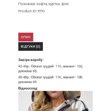
Позначки:
кофта
,
куртка
,
фліс
Product ID:
9710
ОПИС
ВІДГУКИ (0)
Заміри виробу:
42-44р.: Обхват грудей- 110 , манжет- 102,
довжина-65.
46-48р.: Обхват грудей- 116 , манжет- 108,
довжина-65.
Відеоогляд:
Відеопрогравач