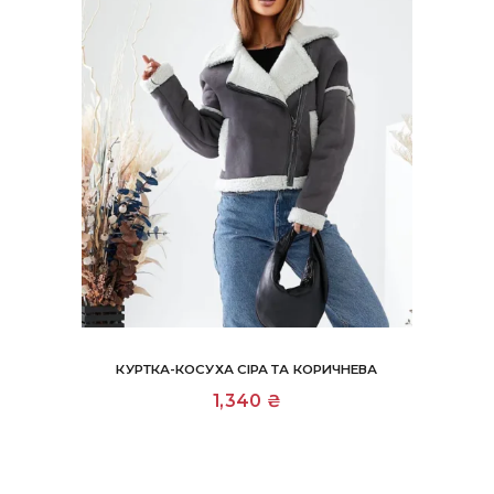
КУРТКА-КОСУХА СІРА ТА КОРИЧНЕВА
Цей
1,340
₴
товар
має
кілька
варіантів.
Параметри