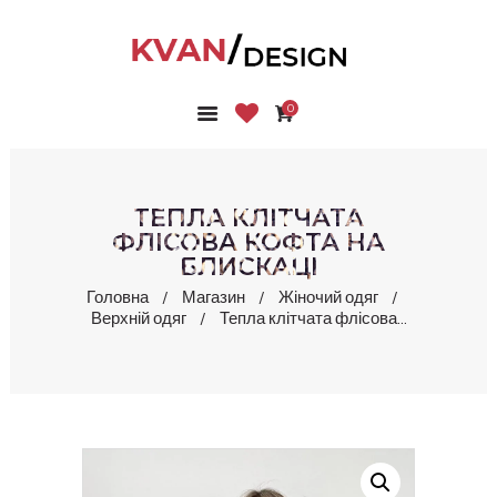
0
ГОЛОВНА
КОЛЕКЦІЇ
МАГАЗИН
ТЕПЛА КЛІТЧАТА
ПРО НАС
ФЛІСОВА КОФТА НА
БЛИСКАЦІ
БЛОГ
КОНТАКТИ
Головна
Магазин
Жіночий одяг
Верхній одяг
Тепла клітчата флісова...
КАБІНЕТ