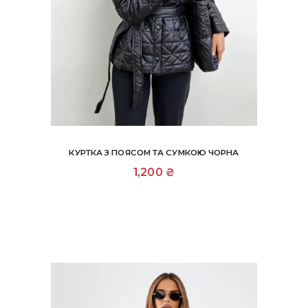
КУРТКА З ПОЯСОМ ТА СУМКОЮ ЧОРНА
Цей
1,200
₴
товар
має
кілька
варіантів.
Параметри
можна
вибрати
на
сторінці
товару