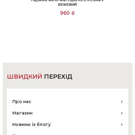
ПІДЖАК ЖІНОЧИЙ ЄДИНОГО РОЗМІРУ
БЕЖЕВИЙ
Цей
960
₴
товар
має
кілька
варіантів.
Параметри
можна
вибрати
на
сторінці
товару
ШВИДКИЙ
ПЕРЕХІД
Про нас
Магазин
Новини із блогу