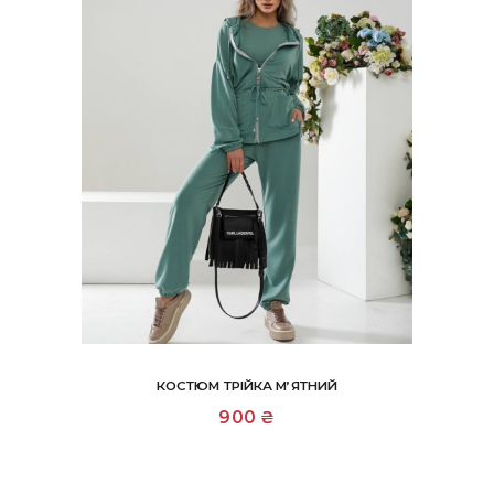
КОСТЮМ ТРІЙКА М’ЯТНИЙ
Цей
900
₴
товар
має
кілька
варіантів.