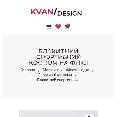
0
ГОЛОВНА
КОЛЕКЦІЇ
МАГАЗИН
БЛАКИТНИЙ
ПРО НАС
СПОРТИВНИЙ
КОСТЮМ НА ФЛІСІ
БЛОГ
КОНТАКТИ
Головна
Магазин
Жіночий одяг
Спортивні костюми
КАБІНЕТ
Блакитний спортивний...