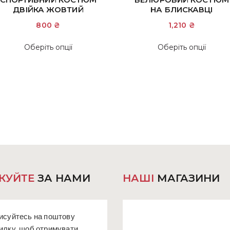
ДВІЙКА ЖОВТИЙ
НА БЛИСКАВЦІ
800
₴
1,210
₴
Цей
Цей
Оберіть опції
Оберіть опції
товар
това
має
має
кілька
кіль
варіантів.
варіа
Параметри
Пара
можна
мож
вибрати
вибр
на
на
сторінці
сторі
товару
това
КУЙТЕ
ЗА НАМИ
НАШІ
МАГАЗИНИ
исуйтесь на поштову
илку, щоб отримувати