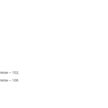
тегон – 102,
тегон – 106.