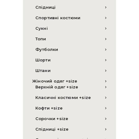
Спідниці
Спортивні костюми
Сукні
Топи
Футболки
Шорти
Штани
Жіночий одяг +size
Верхній одяг +size
Класичні костюми +size
Кофти +size
Сорочки +size
Спідниці +size