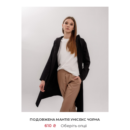
ПОДОВЖЕНА МАНТІЯ УНІСЕКС ЧОРНА
Цей
610
₴
Оберіть опції
товар