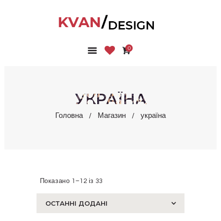
0
ГОЛОВНА
КОЛЕКЦІЇ
МАГАЗИН
УКРАЇНА
ПРО НАС
Головна
Магазин
україна
БЛОГ
КОНТАКТИ
КАБІНЕТ
Показано 1–12 із 33
Сортовано
за
останнім