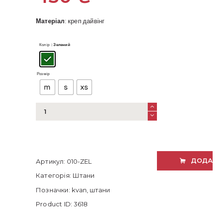
Матеріал
: креп дайвінг
Колір
: Зелений
Розмір
m
s
xs
Штани-
кюлоти
зелені
кількість
ДОДАТ
Артикул:
010-ZEL
Категорія:
Штани
Позначки:
kvan
,
штани
Product ID:
3618