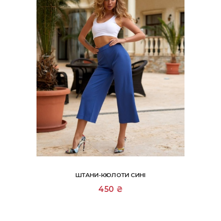
товару
ШТАНИ-КЮЛОТИ СИНІ
Цей
450
₴
товар
має
кілька