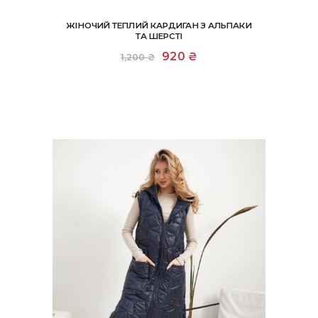
ЖІНОЧИЙ ТЕПЛИЙ КАРДИГАН З АЛЬПАКИ
ТА ШЕРСТІ
Оригінальна
920
₴
Поточна
1,200
₴
ціна:
ціна:
1,200 ₴.
920 ₴.