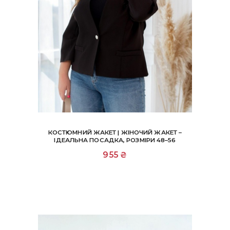
КОСТЮМНИЙ ЖАКЕТ | ЖІНОЧИЙ ЖАКЕТ –
ІДЕАЛЬНА ПОСАДКА, РОЗМІРИ 48–56
Цей
955
₴
товар
має
кілька
варіантів.
Параметри
можна
вибрати
на