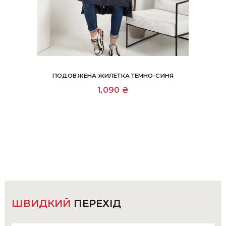
ПОДОВЖЕНА ЖИЛЕТКА ТЕМНО-СИНЯ
Цей
1,090
₴
товар
має
кілька
варіантів.
Параметри
можна
вибрати
на
сторінці
товару
ШВИДКИЙ
ПЕРЕХІД