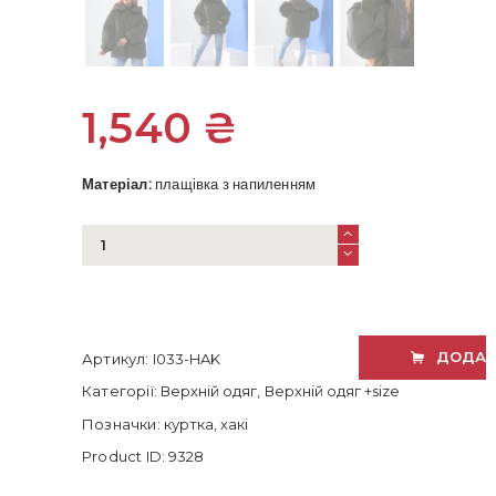
1,540
₴
Матеріал:
плащівка з напиленням
Тепла
водовідштовхувальна
хакі
куртка
оверсайз
кількість
ДОДАТ
Артикул:
I033-HAK
Категорії:
Верхній одяг
,
Верхній одяг +size
Позначки:
куртка
,
хакі
Product ID:
9328