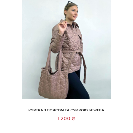
сторінці
товару
КУРТКА З ПОЯСОМ ТА СУМКОЮ БЕЖЕВА
Цей
1,200
₴
товар
має
кілька