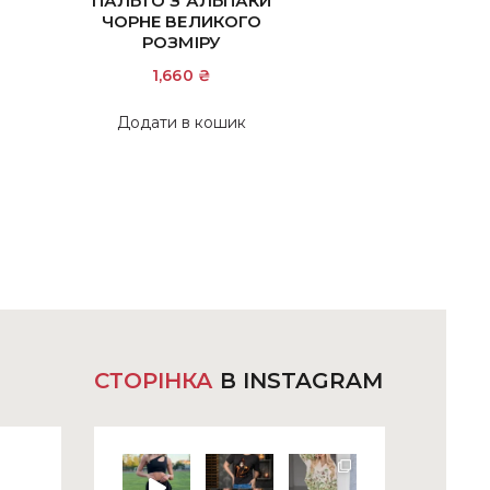
ПАЛЬТО З АЛЬПАКИ
5.00
ЧОРНЕ ВЕЛИКОГО
з 5
РОЗМІРУ
1,660
₴
Додати в кошик
р
ка
нтів.
метри
на
ати
нці
ру
СТОРІНКА
В INSTAGRAM