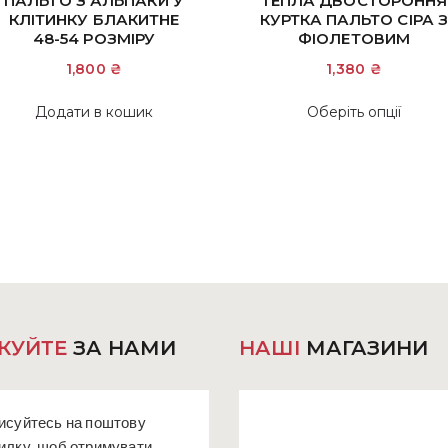
ПАЛЬТО З АЛЬПАКИ У
ТЕПЛА ДВОСТОРОННЯ
КЛІТИНКУ БЛАКИТНЕ
КУРТКА ПАЛЬТО СІРА З
48-54 РОЗМІРУ
ФІОЛЕТОВИМ
1,800
₴
1,380
₴
Цей
Додати в кошик
Оберіть опції
това
має
кіль
варіа
Пара
мож
вибр
на
сторі
това
КУЙТЕ
ЗА НАМИ
НАШІ
МАГАЗИНИ
исуйтесь на поштову
илку, щоб отримувати