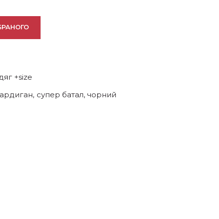
БРАНОГО
дяг +size
кардиган
,
супер батал
,
чорний