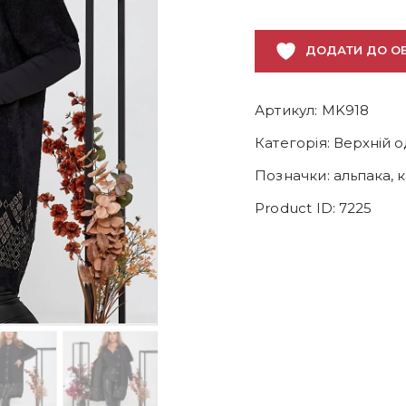
ДОДАТИ ДО О
Артикул:
MK918
Категорія:
Верхній о
Позначки:
альпака
,
Product ID:
7225