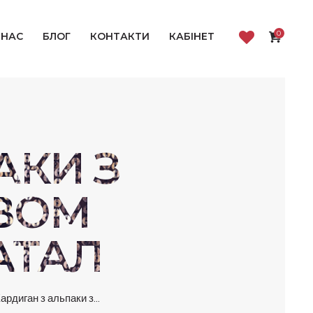
0
 НАС
БЛОГ
КОНТАКТИ
КАБІНЕТ
АКИ З
ВОМ
АТАЛ
ардиган з альпаки з...