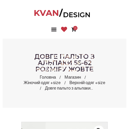
0
ГОЛОВНА
КОЛЕКЦІЇ
МАГАЗИН
ДОВГЕ ПАЛЬТО З
ПРО НАС
АЛЬПАКИ 56-62
РОЗМІРУ ЖОВТЕ
БЛОГ
КОНТАКТИ
Головна
Магазин
Жіночий одяг +size
Верхній одяг +size
КАБІНЕТ
Довге пальто з альпаки...