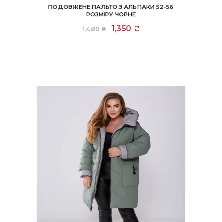
ПОДОВЖЕНЕ ПАЛЬТО З АЛЬПАКИ 52-56
РОЗМІРУ ЧОРНЕ
Оригінальна
1,350
₴
Поточна
1,480
₴
ціна:
ціна:
1,480 ₴.
1,350 ₴.