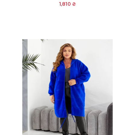
1,810
₴