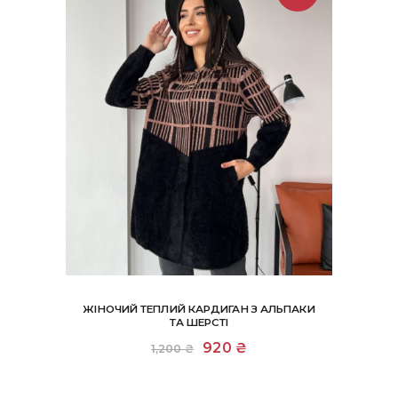
ЖІНОЧИЙ ТЕПЛИЙ КАРДИГАН З АЛЬПАКИ
ТА ШЕРСТІ
Оригінальна
920
₴
Поточна
1,200
₴
ціна:
ціна:
1,200 ₴.
920 ₴.