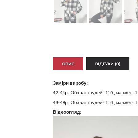
ОПИС
ВІДГУКИ (0)
Заміри виробу:
42-44р.: Обхват грудей- 110 , манжет- 
46-48р.: Обхват грудей- 116 , манжет- 
Відеоогляд:
Відеопрогравач