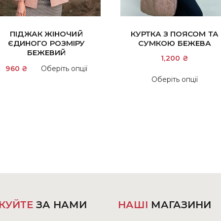
ПІДЖАК ЖІНОЧИЙ
КУРТКА З ПОЯСОМ ТА
ЄДИНОГО РОЗМІРУ
СУМКОЮ БЕЖЕВА
БЕЖЕВИЙ
1,200
₴
Цей
960
₴
Оберіть опції
Цей
товар
Оберіть опції
това
має
має
кілька
кіль
варіантів.
варіа
Параметри
Пара
можна
мож
вибрати
вибр
на
на
сторінці
сторі
товару
това
КУЙТЕ
ЗА НАМИ
НАШІ
МАГАЗИНИ