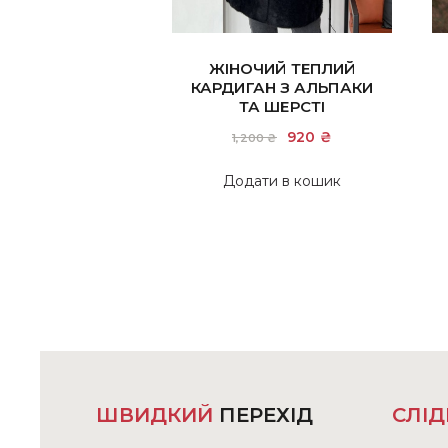
ЖІНОЧИЙ ТЕПЛИЙ
КАРДИГАН З АЛЬПАКИ
ТА ШЕРСТІ
Оригінальна
920
₴
Поточна
1,200
₴
ціна:
ціна:
1,200 ₴.
920 ₴.
Додати в кошик
ШВИДКИЙ
ПЕРЕХІД
СЛІД