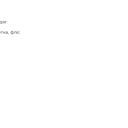
дяг
ртка
,
фліс