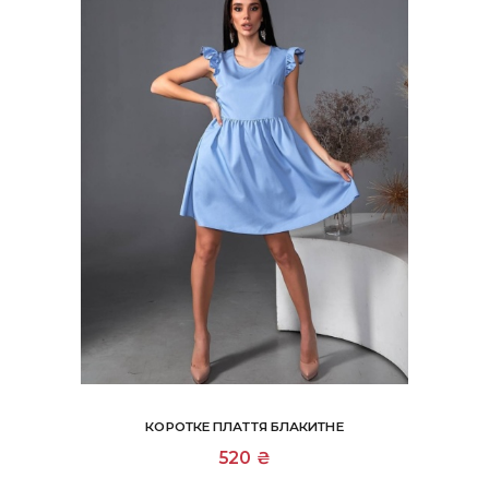
сторінці
товару
КОРОТКЕ ПЛАТТЯ БЛАКИТНЕ
Цей
520
₴
товар
має