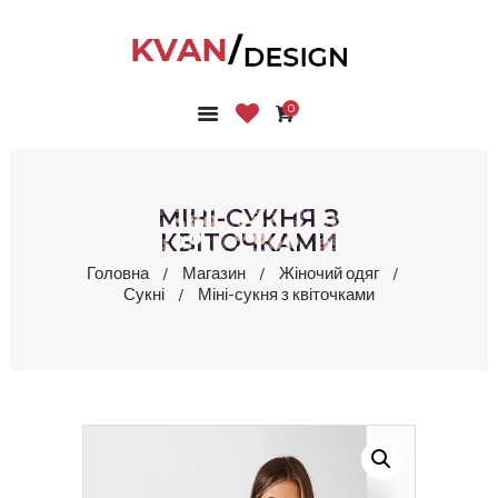
0
ГОЛОВНА
КОЛЕКЦІЇ
МАГАЗИН
МІНІ-СУКНЯ З
ПРО НАС
КВІТОЧКАМИ
БЛОГ
Головна
Магазин
Жіночий одяг
Сукні
Міні-сукня з квіточками
КОНТАКТИ
КАБІНЕТ