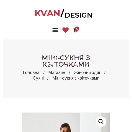
0
ГОЛОВНА
КОЛЕКЦІЇ
МАГАЗИН
МІНІ-СУКНЯ З
ПРО НАС
КВІТОЧКАМИ
БЛОГ
Головна
Магазин
Жіночий одяг
Сукні
Міні-сукня з квіточками
КОНТАКТИ
КАБІНЕТ