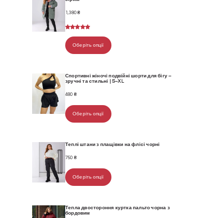
1,380
₴
Рейтинг
2
5.00
з 5
Оберіть опції
на основі
опитування
покупців
Спортивні жіночі подвійні шорти для бігу –
зручні та стильні | S–XL
480
₴
Оберіть опції
Теплі штани з плащівки на флісі чорні
750
₴
Оберіть опції
Тепла двостороння куртка пальто чорна з
бордовим