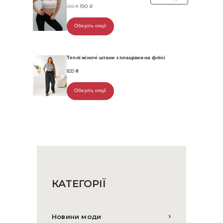
Оригінальна
190
₴
Поточна
250
₴
ЗІ
ціна:
ціна:
ЗНИЖКОЮ
250 ₴.
190 ₴.
Оберіть опції
Теплі жіночі штани з плащівки на флісі
820
₴
Оберіть опції
КАТЕГОРІЇ
Новини моди