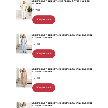
Жіночий літній костюм із льону (блуза + широкі
штани)
2,120
₴
Оберіть опції
Жіночий літній костюм: сорочка та спідниця міді
із жатої тканини
1,710
₴
Оберіть опції
Жіночий літній костюм: сорочка та спідниця міді
із жатої тканини
1,710
₴
Оберіть опції
Жіночий літній костюм: сорочка та спідниця міді
із жатої тканини