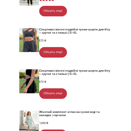
590 ₴.
520 ₴.
Рейтинг
1
5.00
з 5
Оберіть опції
на основі
опитування
покупця
Спортивні жіночі подвійні треки-шорти для бігу
– зручні та стильні | S–XL
670
₴
Оберіть опції
Спортивні жіночі подвійні треки-шорти для бігу
– зручні та стильні | S–XL
670
₴
Оберіть опції
Жіночий комплект: атласна сукня міді та
накидка з органзи
1,860
₴