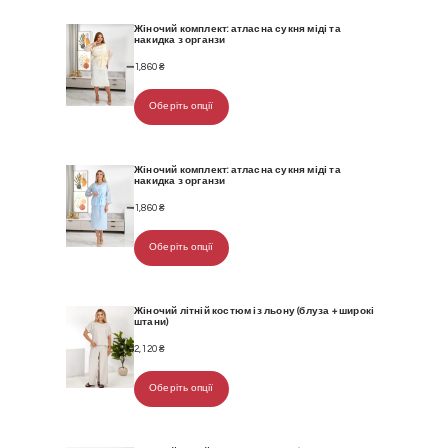
Жіночий комплект: атласна сукня міді та
накидка з органзи
1,860
₴
Оберіть опції
Жіночий комплект: атласна сукня міді та
накидка з органзи
1,860
₴
Оберіть опції
Жіночий літній костюм із льону (блуза + широкі
штани)
2,120
₴
Оберіть опції