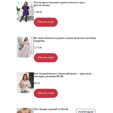
Тепла двостороння куртка пальто сіра з
фіолетовим
1,380
₴
Оберіть опції
Вечірня блискуча довга сукня великого розміру
пудрова
2,470
₴
Оберіть опції
Костюмний жакет | жіночий жакет – ідеальна
посадка, розміри 48–56
985
₴
Оберіть опції
Топ-бандо чорний та білий
РОЗПРОДАЖ
ТОВАР