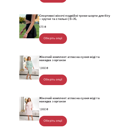
Спортивні жіночі подвійні треки-шорти для бігу
– зручні та стильні | S–XL
670
₴
Оберіть опції
Жіночий комплект: атласна сукня міді та
накидка з органзи
1,860
₴
Оберіть опції
Жіночий комплект: атласна сукня міді та
накидка з органзи
1,860
₴
Оберіть опції